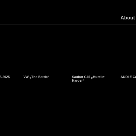
About
S 2025
VW „The Battle“
Sauber C45 „Hustlin‘
AUDI E C
Harder“