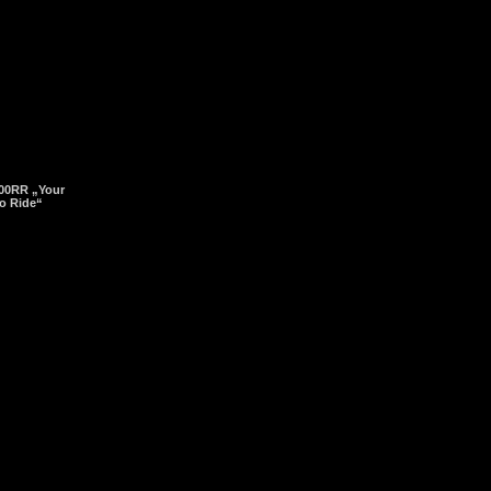
00RR „Your
o Ride“