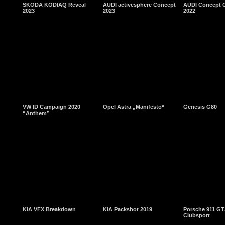
SKODA KODIAQ Reveal
AUDI activesphere Concept
AUDI Concept C
2023
2023
2022
VW ID Campaign 2020
Opel Astra „Manifesto“
Genesis G80
“Anthem”
KIA VFX Breakdown
KIA Packshot 2019
Porsche 911 GT
Clubsport