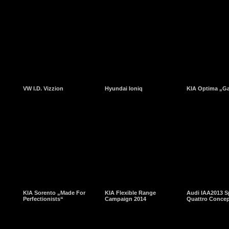
VW I.D. Vizzion
Hyundai Ioniq
KIA Optima „G
KIA Sorento „Made For
KIA Flexible Range
Audi IAA2013 S
Perfectionists“
Campaign 2014
Quattro Conce