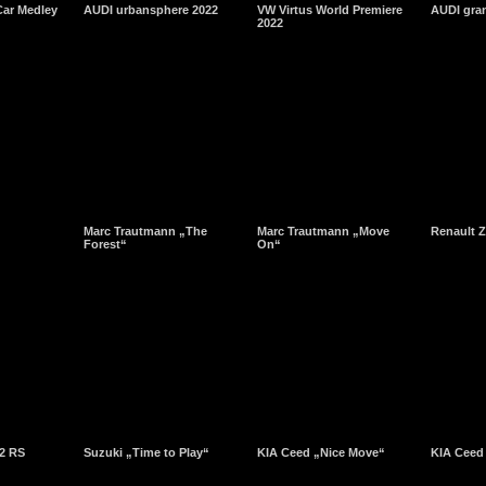
ar Medley
AUDI urbansphere 2022
VW Virtus World Premiere
AUDI gra
2022
Marc Trautmann „The
Marc Trautmann „Move
Renault 
Forest“
On“
2 RS
Suzuki „Time to Play“
KIA Ceed „Nice Move“
KIA Ceed