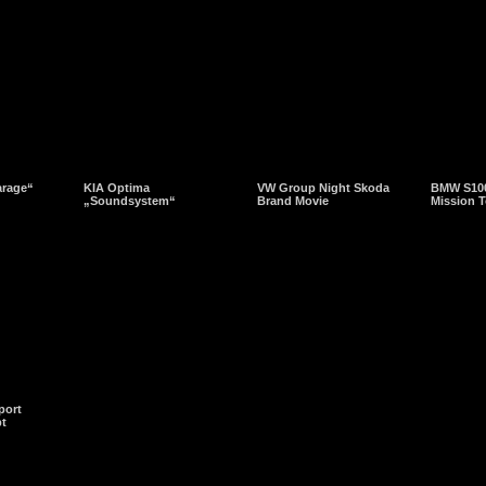
arage“
KIA Optima
VW Group Night Skoda
BMW S10
„Soundsystem“
Brand Movie
Mission T
port
pt