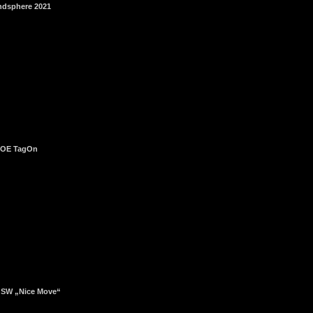
ndsphere 2021
ZOE TagOn
 SW „Nice Move“