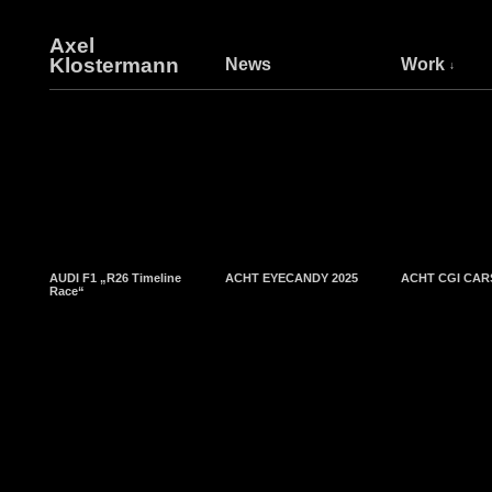
Axel
Klostermann
News
Work
AUDI F1 „R26 Timeline
ACHT EYECANDY 2025
ACHT CGI CAR
Race“