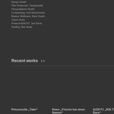
Europe GmbH
Film Production: Tempomedia
Filmproduktion GmbH
Compositing: Axel Klostermann,
Markus Wellmann, Mark Dauth,
Calvin Gotta
Producer@ACHT: Jan Dörrie
Grading: Max Baule
Recent works
‹
›
Prinzenrolle „Taler“
Rewe „Frische hat einen
AUDI F1 „R26 T
Namen“
Race“