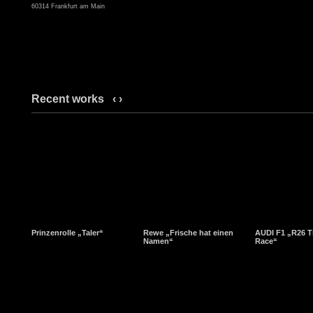
60314 Frankfurt am Main
Recent works
‹
›
Prinzenrolle „Taler“
Rewe „Frische hat einen
AUDI F1 „R26 T
Namen“
Race“