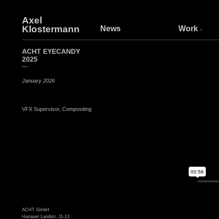
Axel
Klostermann
News
Work
ACHT EYECANDY
2025
—
January 2026
VFX Supervisor, Compositing
ACHT GmbH
Hanauer Landstr. 11-13