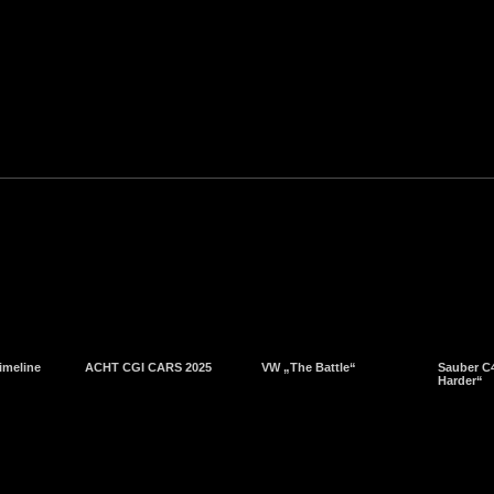
imeline
ACHT CGI CARS 2025
VW „The Battle“
Sauber C4
Harder“