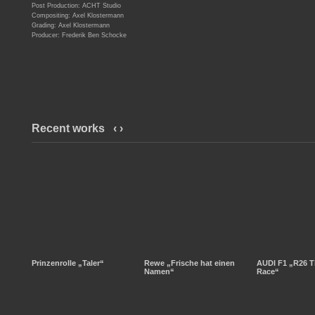
Post Production: ACHT Studio
Compositing: Axel Klostermann
Grading: Axel Klostermann
Producer: Frederik Ben Schocke
Recent works
‹
›
Prinzenrolle „Taler“
Rewe „Frische hat einen
AUDI F1 „R26 T
Namen“
Race“