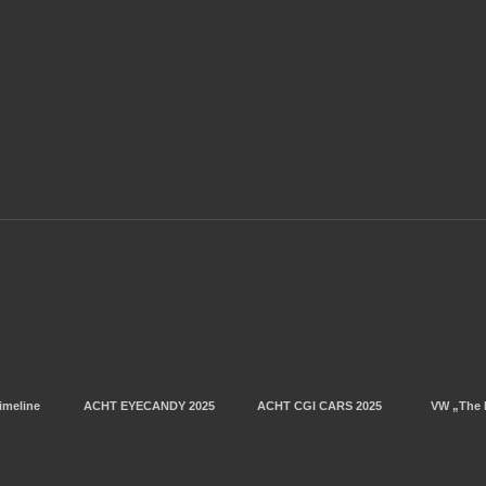
imeline
ACHT EYECANDY 2025
ACHT CGI CARS 2025
VW „The 