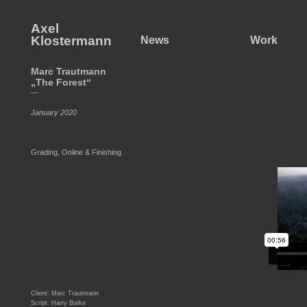
Axel
Klostermann
News
Work
Marc Trautmann
„The Forest“
—
January 2020
Grading, Online & Finishing
Client: Marc Trautmann
Script: Harry Burke