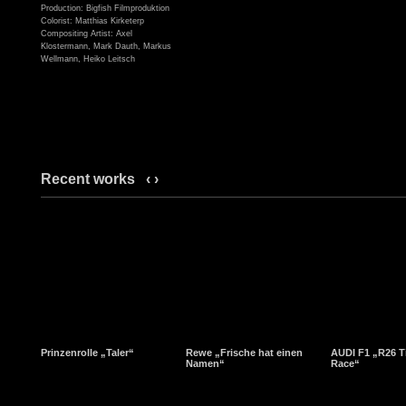
Production: Bigfish Filmproduktion
Colorist: Matthias Kirketerp
Compositing Artist: Axel
Klostermann, Mark Dauth, Markus
Wellmann, Heiko Leitsch
Recent works
‹
›
Prinzenrolle „Taler“
Rewe „Frische hat einen
AUDI F1 „R26 T
Namen“
Race“