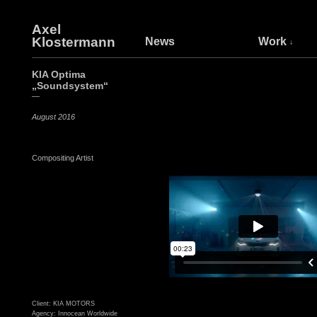
Axel
Klostermann
News
Work
KIA Optima
„Soundsystem“
—
August 2016
Compositing Artist
Client: KIA MOTORS
Agency: Innocean Worldwide