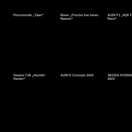
Prinzenrolle „Taler“
Rewe „Frische hat einen
AUDI F1 „R26 T
Namen“
Race“
Sauber C45 „Hustlin‘
AUDI E Concept 2024
SKODA KODIAQ
Harder“
2023