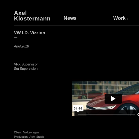
Axel
Klostermann
News
Work
VW I.D. Vizzion
—
April 2018
VFX Supervisor
Set Supervision
Client: Volkswagen
Production: Acht Studio