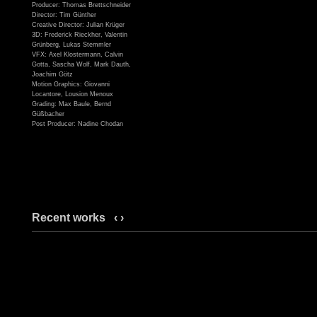
Producer: Thomas Brettschneider
Director: Tim Günther
Creative Director: Julian Krüger
3D: Frederick Rieckher, Valentin
Grünberg, Lukas Stemmler
VFX: Axel Klostermann, Calvin
Gotta, Sascha Wolf, Mark Dauth,
Joachim Götz
Motion Graphics: Giovanni
Locantore, Lousion Menoux
Grading: Max Baule, Bernd
Güßbacher
Post Producer: Nadine Chodan
Recent works
‹
›