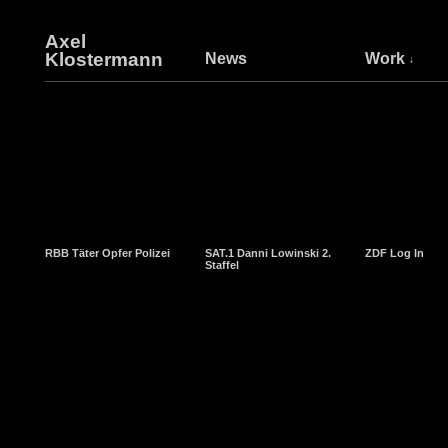
Axel
Klostermann
News
Work
RBB Täter Opfer Polizei
SAT.1 Danni Lowinski 2.
ZDF Log In
Staffel