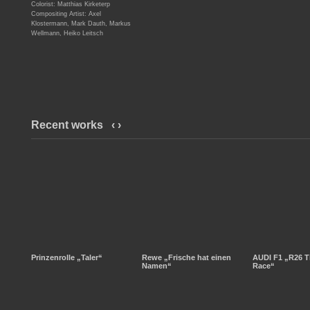
Colorist: Matthias Kirketerp
Compositing Artist: Axel
Klostermann, Mark Dauth, Markus
Wellmann, Heiko Leitsch
Recent works
‹
›
Prinzenrolle „Taler“
Rewe „Frische hat einen
AUDI F1 „R26 T
Namen“
Race“