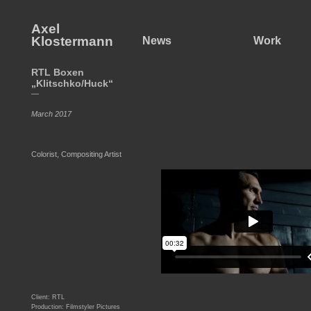
Axel
Klostermann
News
Work
RTL Boxen
„Klitschko/Huck“
—
March 2017
Colorist, Compositing Artist
Client: RTL
Production: Filmstyler Pictures