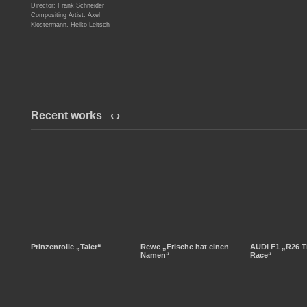
Director: Frank Schneider
Compositing Artist: Axel
Klostermann, Heiko Leitsch
Recent works
‹
›
Prinzenrolle „Taler“
Rewe „Frische hat einen
AUDI F1 „R26 T
Namen“
Race“