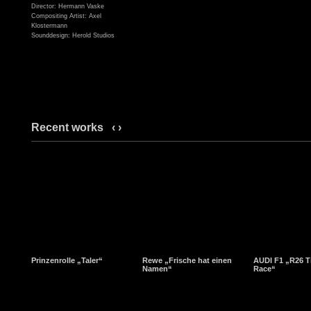
Director: Hermann Vaske
Compositing Artist: Axel
Klostermann
Sounddesign: Herold Studios
Recent works
‹
›
Prinzenrolle „Taler“
Rewe „Frische hat einen
AUDI F1 „R26 T
Namen“
Race“