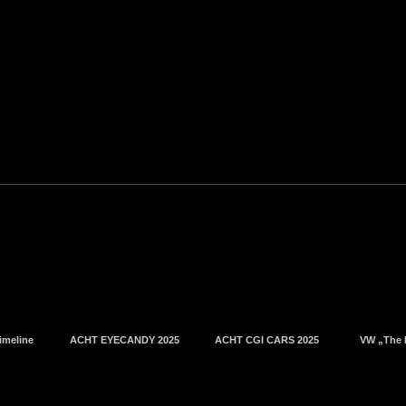
imeline
ACHT EYECANDY 2025
ACHT CGI CARS 2025
VW „The 