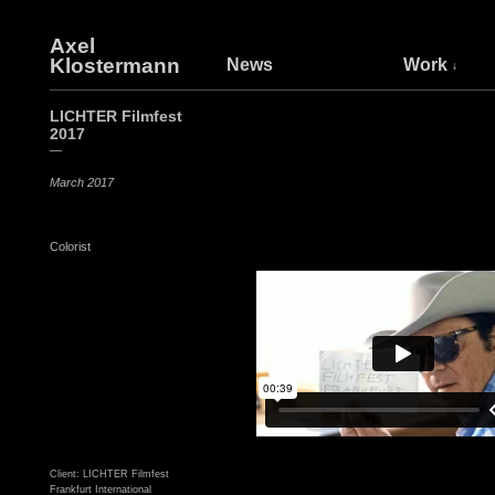
Axel
Klostermann
News
Work
LICHTER Filmfest
2017
—
March 2017
Colorist
Client: LICHTER Filmfest
Frankfurt International