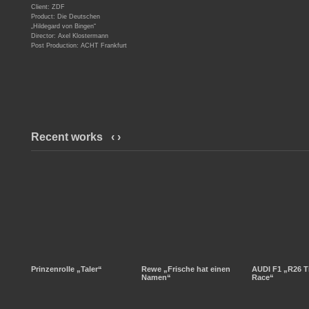
Client: ZDF
Product: Die Deutschen
„Hildegard von Bingen“
Director: Axel Klostermann
Post Production: ACHT Frankfurt
Recent works
‹
›
Prinzenrolle „Taler“
Rewe „Frische hat einen
AUDI F1 „R26 T
Namen“
Race“