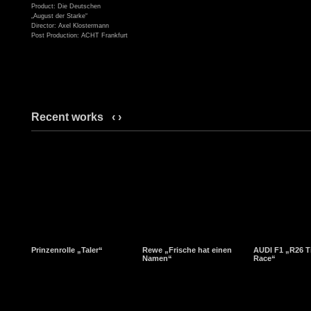
Product: Die Deutschen
„August der Starke“
Director: Axel Klostermann
Post Production: ACHT Frankfurt
Recent works
‹
›
Prinzenrolle „Taler“
Rewe „Frische hat einen
AUDI F1 „R26 T
Namen“
Race“