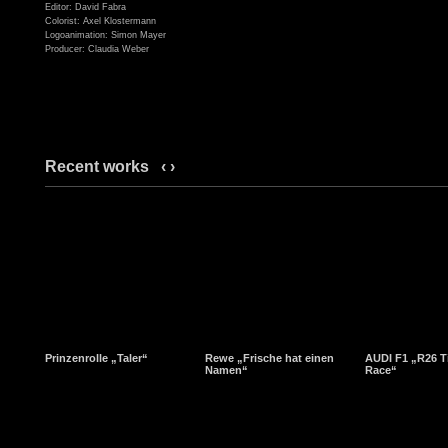
Editor: David Fabra
Colorist: Axel Klostermann
Logoanimation: Simon Mayer
Producer: Claudia Weber
Recent works
‹
›
Prinzenrolle „Taler“
Rewe „Frische hat einen
AUDI F1 „R26 T
Namen“
Race“