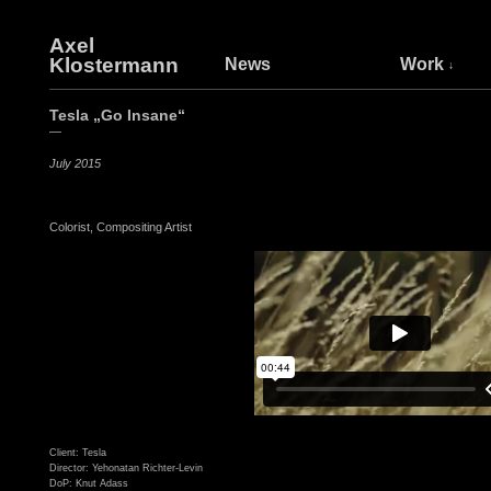
Axel
Klostermann
News
Work
Tesla „Go Insane“
—
July 2015
Colorist, Compositing Artist
Client: Tesla
Director: Yehonatan Richter-Levin
DoP: Knut Adass