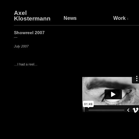
Axel
Klostermann
News
Work
Showreel 2007
—
July 2007
…I had a reel…