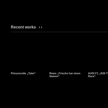
Recent works
‹
›
Prinzenrolle „Taler“
Rewe „Frische hat einen
AUDI F1 „R26 T
Namen“
Race“