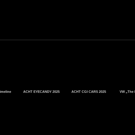
imeline
ACHT EYECANDY 2025
ACHT CGI CARS 2025
VW „The 