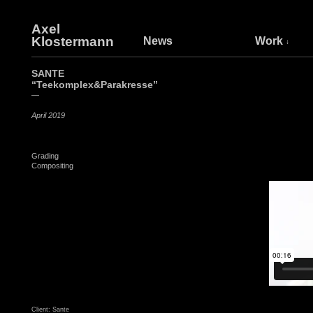
Axel
Klostermann
News
Work
SANTE
“Teekomplex&Parakresse”
—
April 2019
Grading
Compositing
Client: Sante