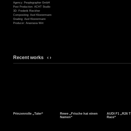
Agency: Peoplegrapher GmbH
Post Production: ACHT Studio
3D: Frederik Rieckher
Compositing: Axel Klostermann
Grading: Axel Klostermann
Producer: Anastasia Wirt
Recent works
‹
›
Prinzenrolle „Taler“
Rewe „Frische hat einen
AUDI F1 „R26 T
Namen“
Race“