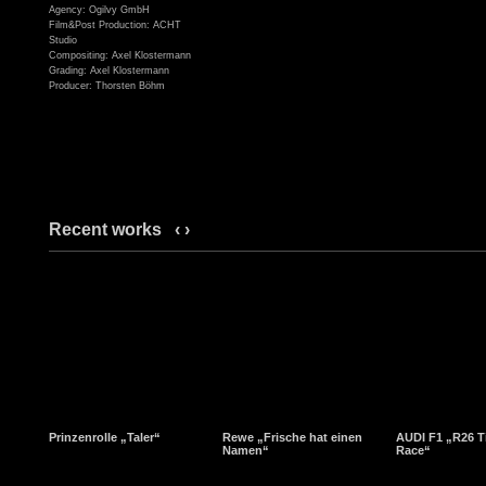
Agency: Ogilvy GmbH
Film&Post Production: ACHT
Studio
Compositing: Axel Klostermann
Grading: Axel Klostermann
Producer: Thorsten Böhm
Recent works
‹
›
Prinzenrolle „Taler“
Rewe „Frische hat einen
AUDI F1 „R26 T
Namen“
Race“