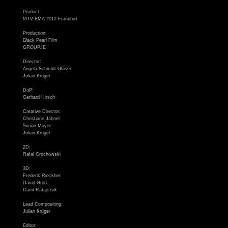
Product:
MTV EMA 2012 Frankfurt
Production:
Black Pearl Film
GROUP.IE
Director:
Angela Schmidt-Gläser
Julian Krüger
DoP:
Gerhard Hirsch
Creative Director:
Christiane Jähnel
Simon Mayer
Julian Krüger
2D:
Rafal Grochowski
3D:
Frederik Rieckher
David Groß
Carol Ratajczak
Lead Compositing:
Julian Krüger
Editor: