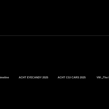
imeline
ACHT EYECANDY 2025
ACHT CGI CARS 2025
VW „The 