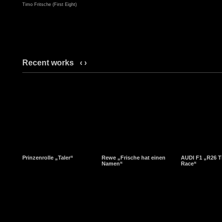
Timo Fritsche (First Eight)
Recent works
‹
›
Prinzenrolle „Taler“
Rewe „Frische hat einen
AUDI F1 „R26 T
Namen“
Race“