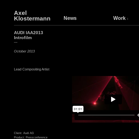
Axel
Klostermann
News
Work
AUDI IAA2013
Introfilm
—
October 2013
Lead Compositing Artist
Client: Audi AG
Product: Pressconference