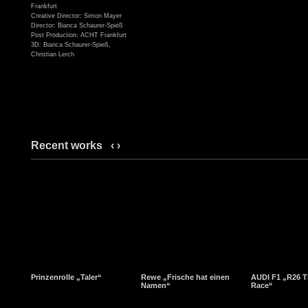
Frankfurt
Creative Director: Simon Mayer
Director: Bianca Schaurer-Spieß
Post Production: ACHT Frankfurt
3D: Bianca Schaurer-Spieß,
Christian Lerch
Recent works
‹
›
Prinzenrolle „Taler“
Rewe „Frische hat einen
AUDI F1 „R26 T
Namen“
Race“