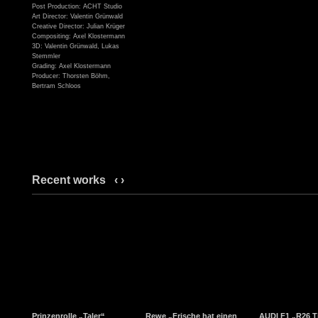
Post Production: ACHT Studio
Art Director: Valentin Grünwald
Creative Director: Julian Krüger
Compositing: Axel Klostermann
3D: Valentin Grünwald, Lukas
Stemmler
Grading: Axel Klostermann
Producer: Thorsten Böhm,
Bertram Schloos
Recent works
‹
›
Prinzenrolle „Taler“
Rewe „Frische hat einen
AUDI F1 „R26 T