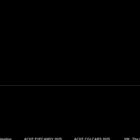
imeline
ACHT EYECANDY 2025
ACHT CGI CARS 2025
VW „The 