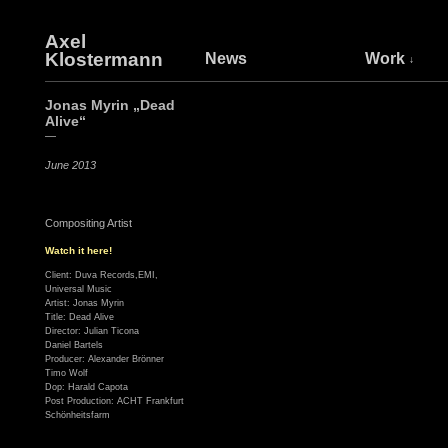
Axel
Klostermann
News
Work
Jonas Myrin „Dead
Alive“
—
June 2013
Compositing Artist
Watch it here!
Client: Duva Records,EMI,
Universal Music
Artist: Jonas Myrin
Title: Dead Alive
Director: Julian Ticona
Daniel Bartels
Producer: Alexander Brönner
Timo Wolf
Dop: Harald Capota
Post Production: ACHT Frankfurt
Schönheitsfarm