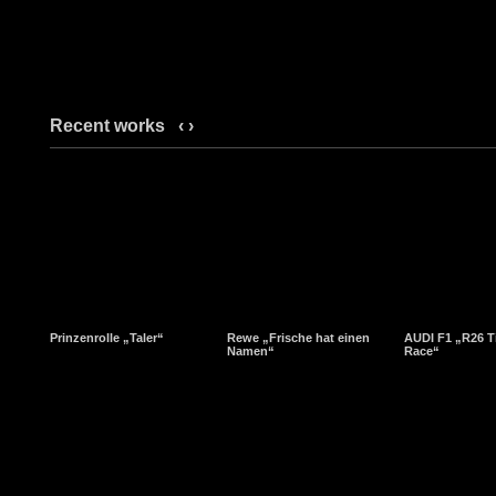
Recent works
‹
›
Prinzenrolle „Taler“
Rewe „Frische hat einen
AUDI F1 „R26 T
Namen“
Race“