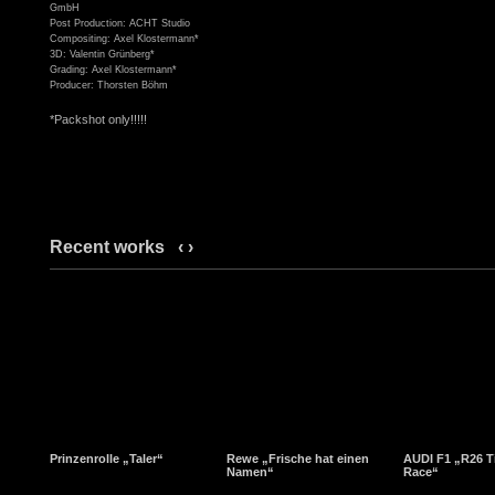
GmbH
Post Production: ACHT Studio
Compositing: Axel Klostermann*
3D: Valentin Grünberg*
Grading: Axel Klostermann*
Producer: Thorsten Böhm
*Packshot only!!!!!
Recent works
‹
›
Prinzenrolle „Taler“
Rewe „Frische hat einen
AUDI F1 „R26 T
Namen“
Race“