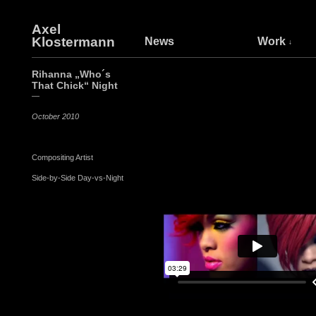
Axel
Klostermann
News
Work
Rihanna „Who´s
That Chick“ Night
—
October 2010
Compositing Artist
Side-by-Side Day-vs-Night