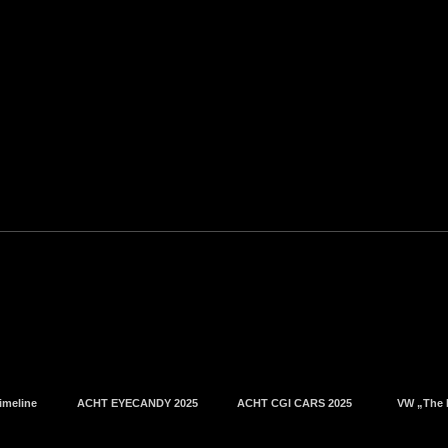
imeline
ACHT EYECANDY 2025
ACHT CGI CARS 2025
VW „The 