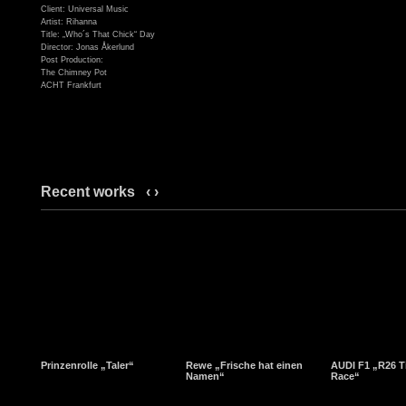
Client: Universal Music
Artist: Rihanna
Title: „Who´s That Chick“ Day
Director: Jonas Åkerlund
Post Production:
The Chimney Pot
ACHT Frankfurt
Recent works
‹
›
Prinzenrolle „Taler“
Rewe „Frische hat einen
AUDI F1 „R26 T
Namen“
Race“